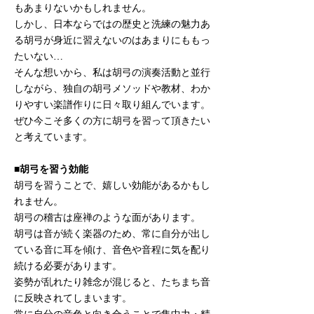
もあまりないかもしれません。
しかし、日本ならではの歴史と洗練の魅力あ
る胡弓が身近に習えないのはあまりにももっ
たいない…
そんな想いから、私は胡弓の演奏活動と並行
しながら、独自の胡弓メソッドや教材、わか
りやすい楽譜作りに日々取り組んでいます。
ぜひ今こそ多くの方に胡弓を習って頂きたい
と考えています。
■胡弓を習う効能
胡弓を習うことで、嬉しい効能があるかもし
れません。
胡弓の稽古は座禅のような面があります。
胡弓は音が続く楽器のため、常に自分が出し
ている音に耳を傾け、音色や音程に気を配り
続ける必要があります。
姿勢が乱れたり雑念が混じると、たちまち音
に反映されてしまいます。