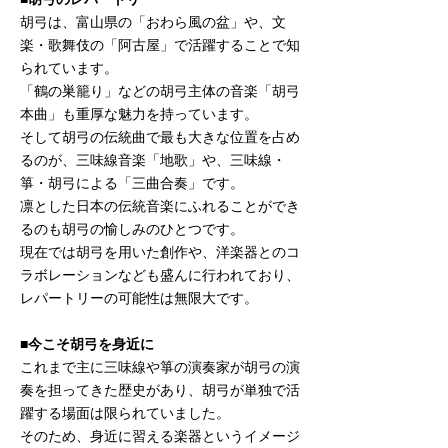
胡弓は、富山県の「おわら風の盆」や、文
楽・歌舞伎の「阿古屋」で活躍することで知
られています。
「鶴の巣籠り」などの胡弓主体の音楽「胡弓
本曲」も重厚な魅力を持っています。
そして胡弓の伝統曲で最も大きな位置を占め
るのが、三味線音楽「地歌」や、三味線・
箏・胡弓による「三曲合奏」です。
凛とした日本の伝統音楽にふれることができ
るのも胡弓の愉しみのひとつです。
現在では胡弓を用いた創作や、洋楽器とのコ
ラボレーションなども盛んに行われており、
レパートリーの可能性は無限大です。
■今こそ胡弓を身近に
これまで主に三味線や箏の演奏家が胡弓の演
奏を担ってきた歴史があり、胡弓が単独で活
躍する場面は限られていました。
そのため、身近に習える楽器というイメージ