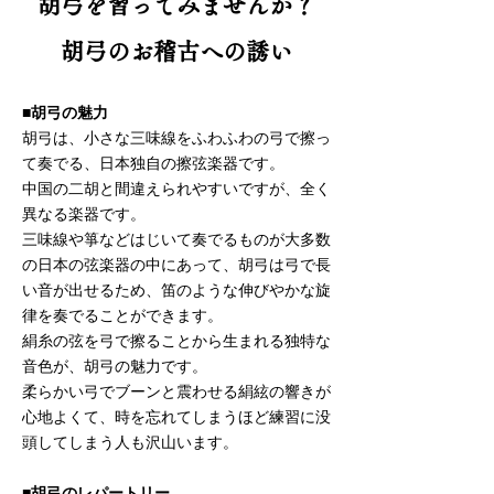
胡弓を習ってみませんか？
胡弓のお稽古への誘い
■胡弓の魅力
胡弓は、小さな三味線をふわふわの弓で擦っ
て奏でる、日本独自の擦弦楽器です。
中国の二胡と間違えられやすいですが、全く
異なる楽器です。
三味線や箏などはじいて奏でるものが大多数
の日本の弦楽器の中にあって、胡弓は弓で長
い音が出せるため、笛のような伸びやかな旋
律を奏でることができます。
絹糸の弦を弓で擦ることから生まれる独特な
音色が、胡弓の魅力です。
柔らかい弓でブーンと震わせる絹絃の響きが
心地よくて、時を忘れてしまうほど練習に没
頭してしまう人も沢山います。
■胡弓のレパートリー