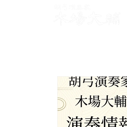
Daisuke Kiba Official Web Site